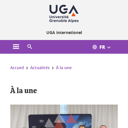
Gestion des cookies
UGA international
FR
Ouvrir le menu principal
Ouvrir le moteur de recherche
Vous êtes ici :
Accueil
Actualités
À la une
À la une