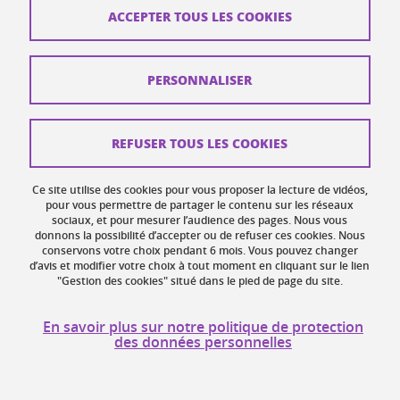
ACCEPTER TOUS LES COOKIES
PERSONNALISER
REFUSER TOUS LES COOKIES
Ce site utilise des cookies pour vous proposer la lecture de vidéos,
pour vous permettre de partager le contenu sur les réseaux
6 lauréats de l'appel à candidatures 2025 - UGA /
sociaux, et pour mesurer l’audience des pages. Nous vous
Maison Française d’Oxford dans le cadre du
donnons la possibilité d’accepter ou de refuser ces cookies. Nous
conservons votre choix pendant 6 mois. Vous pouvez changer
projet GATES
d’avis et modifier votre choix à tout moment en cliquant sur le lien
le
10 octobre 2025
"Gestion des cookies" situé dans le pied de page du site.
Ce dispositif a vocation à favoriser et soutenir la
En savoir plus sur notre politique de protection
des données personnelles
mobilité sortante des doctorants et doctorantes pour
des séjours de deux semaines à deux mois dans le
cadre de recherches doctorales en sciences humaines