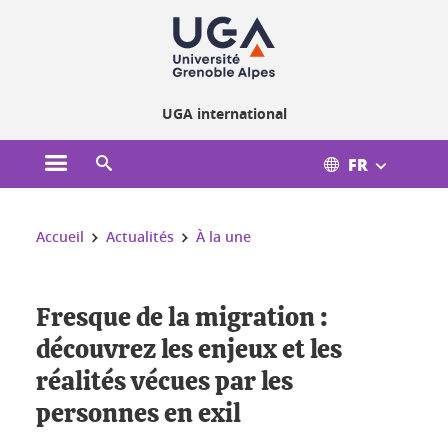
Gestion des cookies
UGA international
FR
Ouvrir le menu principal
Ouvrir le moteur de recherche
Vous êtes ici :
Accueil
Actualités
À la une
Fresque de la migration :
découvrez les enjeux et les
réalités vécues par les
personnes en exil