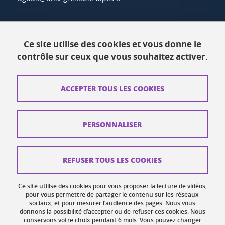
Actualités
Ce site utilise des cookies et vous donne le
Ressources
contrôle sur ceux que vous souhaitez activer.
Contacts
ACCEPTER TOUS LES COOKIES
Plans d'accès
Mentions légales
PERSONNALISER
Données personnelles
Crédits
REFUSER TOUS LES COOKIES
Plan du site web
Ce site utilise des cookies pour vous proposer la lecture de vidéos,
Gestion des cookies
pour vous permettre de partager le contenu sur les réseaux
sociaux, et pour mesurer l’audience des pages. Nous vous
donnons la possibilité d’accepter ou de refuser ces cookies. Nous
Accessibilité : non conforme
conservons votre choix pendant 6 mois. Vous pouvez changer