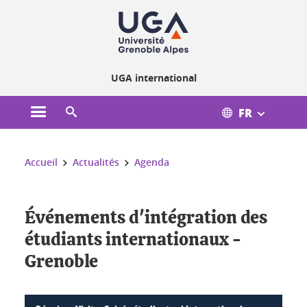
Gestion des cookies
UGA international
FR
Ouvrir le menu principal
Ouvrir le moteur de recherche
Vous êtes ici :
Accueil
Actualités
Agenda
Événements d'intégration des
étudiants internationaux -
Grenoble