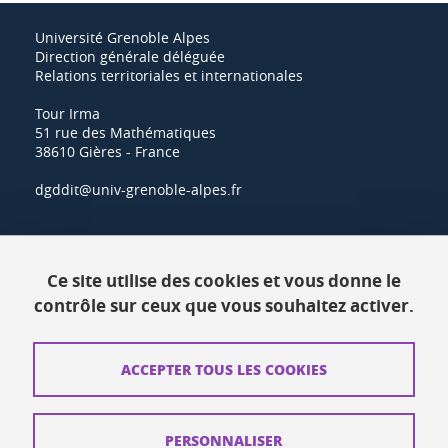
Université Grenoble Alpes
Direction générale déléguée
Relations territoriales et internationales
Tour Irma
51 rue des Mathématiques
38610 Gières - France
dgddit@univ-grenoble-alpes.fr
Actualités
Ce site utilise des cookies et vous donne le
Ressources
contrôle sur ceux que vous souhaitez activer.
Contacts
ACCEPTER TOUS LES COOKIES
Plans d'accès
Mentions légales
PERSONNALISER