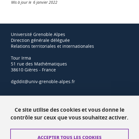
Mis à jour le 6 janvier 2022
Université Grenoble Alpes
Direction générale déléguée
Relations territoriales et internationales
Tour Irma
51 rue des Mathématiques
38610 Gières - France
dgddit@univ-grenoble-alpes.fr
Actualités
Ce site utilise des cookies et vous donne le
Ressources
contrôle sur ceux que vous souhaitez activer.
Contacts
ACCEPTER TOUS LES COOKIES