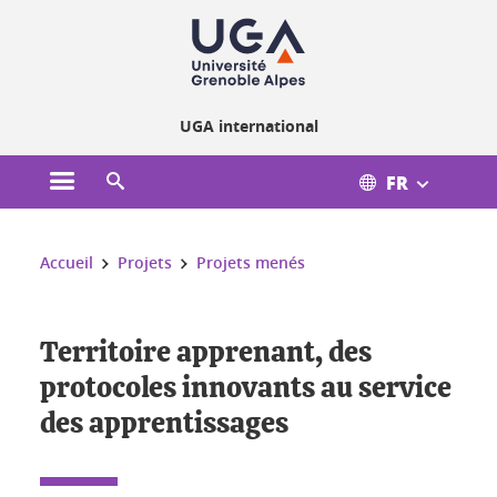
Gestion des cookies
UGA international
FR
Ouvrir le menu principal
Ouvrir le moteur de recherche
Vous êtes ici :
Accueil
Projets
Projets menés
Territoire apprenant, des
protocoles innovants au service
des apprentissages