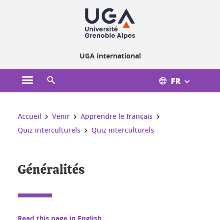
Gestion des cookies
UGA international
FR
Ouvrir le menu principal
Ouvrir le moteur de recherche
Vous êtes ici :
Accueil
Venir
Apprendre le français
Quiz interculturels
Quiz interculturels
Généralités
Read this page in English