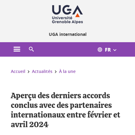
Gestion des cookies
UGA international
FR
Ouvrir le menu principal
Ouvrir le moteur de recherche
Vous êtes ici :
Accueil
Actualités
À la une
Aperçu des derniers accords
conclus avec des partenaires
internationaux entre février et
avril 2024