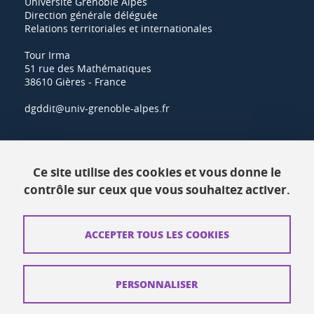
Université Grenoble Alpes
Direction générale déléguée
Relations territoriales et internationales
Tour Irma
51 rue des Mathématiques
38610 Gières - France
dgddit@univ-grenoble-alpes.fr
Actualités
Ce site utilise des cookies et vous donne le
Ressources
contrôle sur ceux que vous souhaitez activer.
Contacts
ACCEPTER TOUS LES COOKIES
Plans d'accès
Mentions légales
PERSONNALISER
Données personnelles