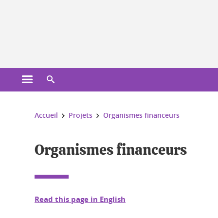
Gestion des cookies
Ouvrir le menu principal
Ouvrir le moteur de recherche
Vous êtes ici :
Accueil
Projets
Organismes financeurs
Organismes financeurs
Read this page in English