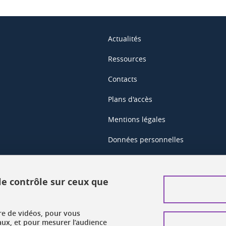
Actualités
Ressources
Contacts
Plans d'accès
Mentions légales
Données personnelles
Crédits
Plan du site web
 le contrôle sur ceux que
Gestion des cookies
ure de vidéos, pour vous
Accessibilité : non conforme
aux, et pour mesurer l’audience