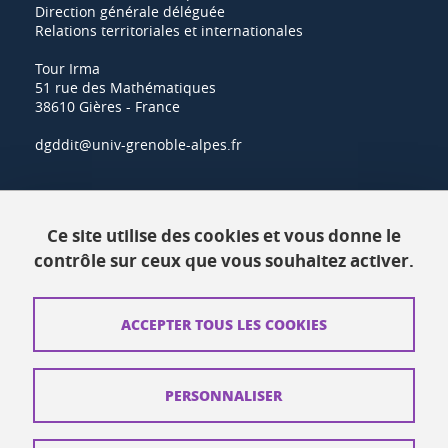
Direction générale déléguée
Relations territoriales et internationales
Tour Irma
51 rue des Mathématiques
38610 Gières - France
dgddit@univ-grenoble-alpes.fr
Actualités
Ce site utilise des cookies et vous donne le
Ressources
contrôle sur ceux que vous souhaitez activer.
Contacts
ACCEPTER TOUS LES COOKIES
Plans d'accès
Mentions légales
PERSONNALISER
Données personnelles