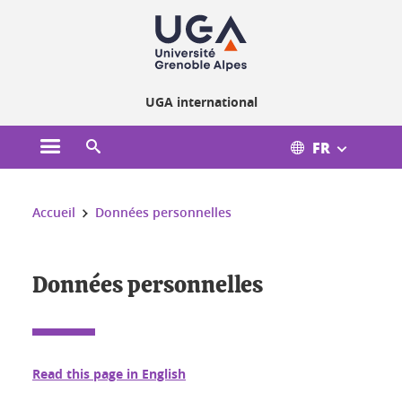
Gestion des cookies
UGA international
FR
Ouvrir le menu principal
Ouvrir le moteur de recherche
Vous êtes ici :
Accueil
Données personnelles
Données personnelles
Read this page in English