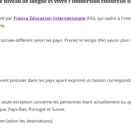
e niveau de langue et vivre l'immersion culturelle 
éré par
France Éducation Internationale
(FEI), qui opère à l’in
he.
 sociale diffèrent selon les pays. Prenez le temps d'en savoir plus 
ent postuler dans les pays ayant exprimé un besoin correspondant à 
a seule exception concerne les personnes étant actuellement ou ay
ue, Pays-Bas, Portugal et Suisse.
en (selon les destinations).