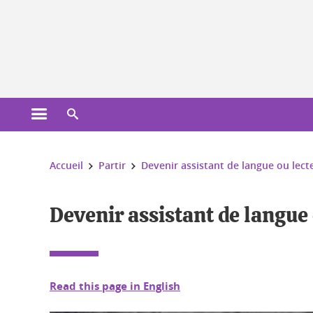
Gestion des cookies
Ouvrir le menu principal
Ouvrir le moteur de recherche
Vous êtes ici :
Accueil
Partir
Devenir assistant de langue ou lect
Devenir assistant de langue 
Read this page in English