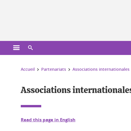
Gestion des cookies
Ouvrir le menu principal
Ouvrir le moteur de recherche
Vous êtes ici :
Accueil
Partenariats
Associations internationales
Associations internationale
Read this page in English