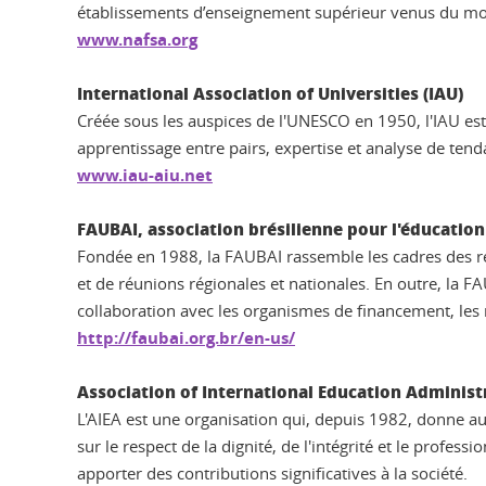
établissements d’enseignement supérieur venus du mo
www.nafsa.org
International Association of Universities (IAU)
Créée sous les auspices de l'UNESCO en 1950, l'IAU est
apprentissage entre pairs, expertise et analyse de ten
www.iau-aiu.net
FAUBAI, association brésilienne pour l'éducation
Fondée en 1988, la FAUBAI rassemble les cadres des rela
et de réunions régionales et nationales. En outre, la F
collaboration avec les organismes de financement, les
http://faubai.org.br/en-us/
Association of International Education Administr
L'AIEA est une organisation qui, depuis 1982, donne a
sur le respect de la dignité, de l'intégrité et le profe
apporter des contributions significatives à la société.