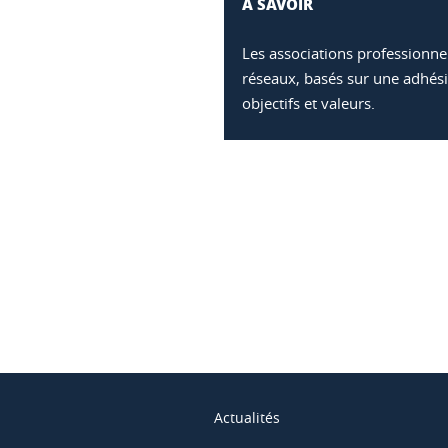
À SAVOIR
Les associations professionnel
réseaux, basés sur une adhés
objectifs et valeurs.
ook
inkedIn
Actualités