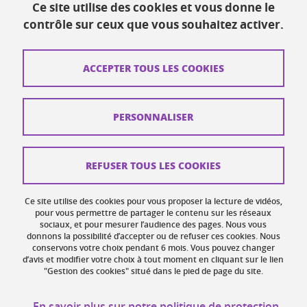
Ce site utilise des cookies et vous donne le
Ressources
contrôle sur ceux que vous souhaitez activer.
Contacts
ACCEPTER TOUS LES COOKIES
Plans d'accès
Mentions légales
PERSONNALISER
Données personnelles
Crédits
REFUSER TOUS LES COOKIES
Plan du site web
Ce site utilise des cookies pour vous proposer la lecture de vidéos,
Gestion des cookies
pour vous permettre de partager le contenu sur les réseaux
sociaux, et pour mesurer l’audience des pages. Nous vous
donnons la possibilité d’accepter ou de refuser ces cookies. Nous
Accessibilité : non conforme
conservons votre choix pendant 6 mois. Vous pouvez changer
d’avis et modifier votre choix à tout moment en cliquant sur le lien
"Gestion des cookies" situé dans le pied de page du site.
En savoir plus sur notre politique de protection