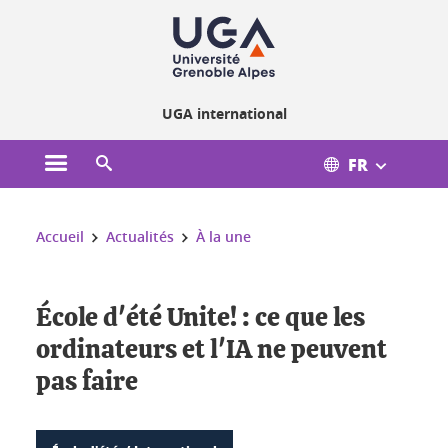
Gestion des cookies
UGA international
FR
Ouvrir le menu principal
Ouvrir le moteur de recherche
Vous êtes ici :
Accueil
Actualités
À la une
École d'été Unite! : ce que les
ordinateurs et l'IA ne peuvent
pas faire