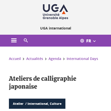
Gestion des cookies
UGA international
FR
Ouvrir le menu principal
Ouvrir le moteur de recherche
Vous êtes ici :
Accueil
Actualités
Agenda
International Days
Ateliers de calligraphie
japonaise
Atelier
International, Culture