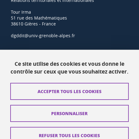
Relations territoriales et internationales
Tour Irma
51 rue des Mathématiques
38610 Gières - France
dgddit@univ-grenoble-alpes.fr
Actualités
Ce site utilise des cookies et vous donne le
Ressources
contrôle sur ceux que vous souhaitez activer.
Contacts
ACCEPTER TOUS LES COOKIES
Plans d'accès
Mentions légales
PERSONNALISER
Données personnelles
Crédits
REFUSER TOUS LES COOKIES