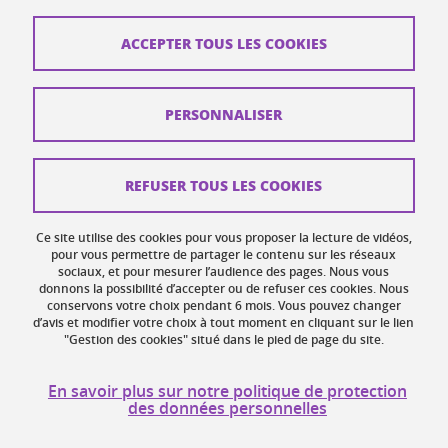
Contacts
ACCEPTER TOUS LES COOKIES
Plans d'accès
Mentions légales
PERSONNALISER
Données personnelles
Crédits
REFUSER TOUS LES COOKIES
Plan du site web
Ce site utilise des cookies pour vous proposer la lecture de vidéos,
Gestion des cookies
pour vous permettre de partager le contenu sur les réseaux
sociaux, et pour mesurer l’audience des pages. Nous vous
donnons la possibilité d’accepter ou de refuser ces cookies. Nous
Accessibilité : non conforme
conservons votre choix pendant 6 mois. Vous pouvez changer
d’avis et modifier votre choix à tout moment en cliquant sur le lien
"Gestion des cookies" situé dans le pied de page du site.
En savoir plus sur notre politique de protection
des données personnelles