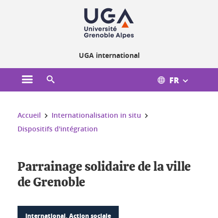
Gestion des cookies
UGA international
FR
Ouvrir le menu principal
Ouvrir le moteur de recherche
Vous êtes ici :
Accueil
Internationalisation in situ
Dispositifs d'intégration
Parrainage solidaire de la ville
de Grenoble
International, Action sociale