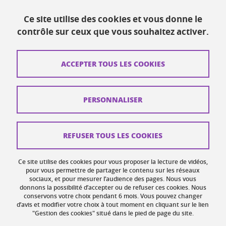
Actualités
Ce site utilise des cookies et vous donne le
Ressources
contrôle sur ceux que vous souhaitez activer.
Contacts
ACCEPTER TOUS LES COOKIES
Plans d'accès
Mentions légales
PERSONNALISER
Données personnelles
Crédits
REFUSER TOUS LES COOKIES
Plan du site web
Ce site utilise des cookies pour vous proposer la lecture de vidéos,
Gestion des cookies
pour vous permettre de partager le contenu sur les réseaux
sociaux, et pour mesurer l’audience des pages. Nous vous
donnons la possibilité d’accepter ou de refuser ces cookies. Nous
Accessibilité : non conforme
conservons votre choix pendant 6 mois. Vous pouvez changer
d’avis et modifier votre choix à tout moment en cliquant sur le lien
"Gestion des cookies" situé dans le pied de page du site.