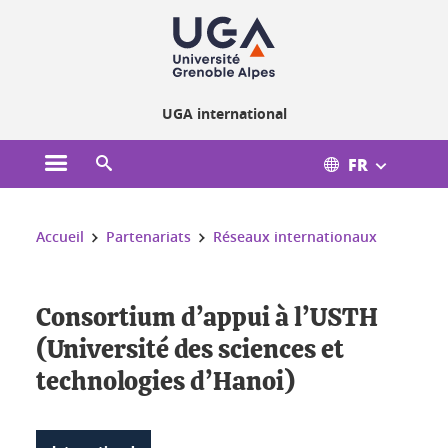
Gestion des cookies
UGA international
FR
Ouvrir le menu principal
Ouvrir le moteur de recherche
Vous êtes ici :
Accueil
Partenariats
Réseaux internationaux
Consortium d’appui à l’USTH
(Université des sciences et
technologies d’Hanoi)