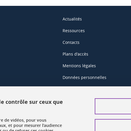
Actualités
Ressources
Contacts
Plans d'accès
Mentions légales
Données personnelles
Crédits
Plan du site web
 le contrôle sur ceux que
Gestion des cookies
ure de vidéos, pour vous
Accessibilité : non conforme
aux, et pour mesurer l’audience
 ou de refuser ces cookies.