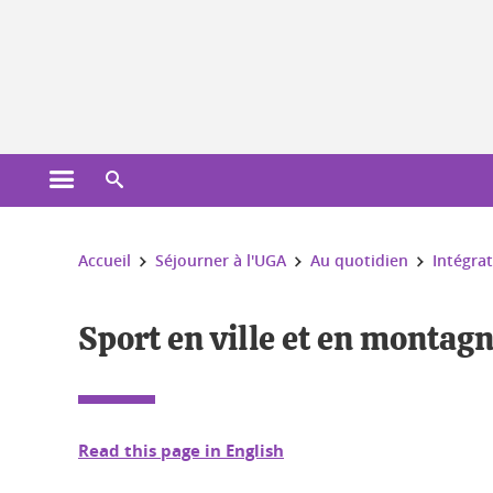
Gestion des cookies
Ouvrir le menu principal
Ouvrir le moteur de recherche
Vous êtes ici :
Accueil
Séjourner à l'UGA
Au quotidien
Intégrat
Sport en ville et en montag
Read this page in English