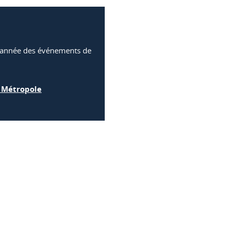
e année des événements de
s Métropole
ook
inkedIn