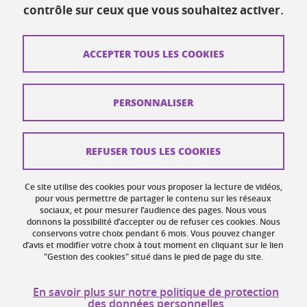
Ressources
contrôle sur ceux que vous souhaitez activer.
Contacts
ACCEPTER TOUS LES COOKIES
Plans d'accès
Mentions légales
PERSONNALISER
Données personnelles
Crédits
REFUSER TOUS LES COOKIES
Plan du site web
Ce site utilise des cookies pour vous proposer la lecture de vidéos,
Gestion des cookies
pour vous permettre de partager le contenu sur les réseaux
sociaux, et pour mesurer l’audience des pages. Nous vous
donnons la possibilité d’accepter ou de refuser ces cookies. Nous
Accessibilité : non conforme
conservons votre choix pendant 6 mois. Vous pouvez changer
d’avis et modifier votre choix à tout moment en cliquant sur le lien
"Gestion des cookies" situé dans le pied de page du site.
En savoir plus sur notre politique de protection
des données personnelles