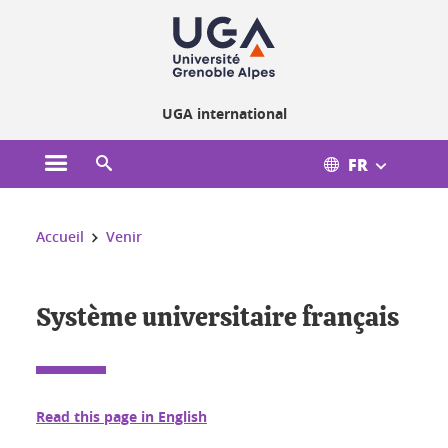
Gestion des cookies
UGA international
FR
Ouvrir le menu principal
Ouvrir le moteur de recherche
Vous êtes ici :
Accueil
Venir
Système universitaire français
Read this page in English