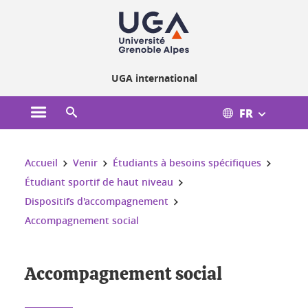
Gestion des cookies
UGA international
FR
Ouvrir le menu principal
Ouvrir le moteur de recherche
Vous êtes ici :
Accueil
Venir
Étudiants à besoins spécifiques
Étudiant sportif de haut niveau
Dispositifs d'accompagnement
Accompagnement social
Accompagnement social