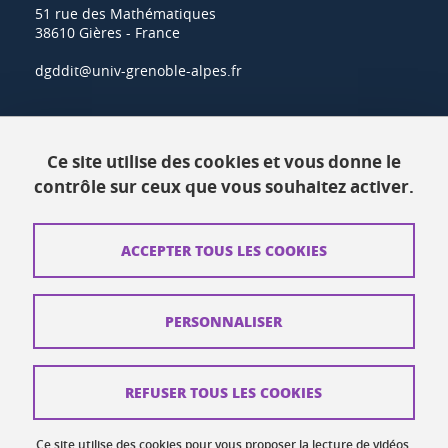
51 rue des Mathématiques
38610 Gières - France
dgddit@univ-grenoble-alpes.fr
Actualités
Ce site utilise des cookies et vous donne le
Ressources
contrôle sur ceux que vous souhaitez activer.
Contacts
ACCEPTER TOUS LES COOKIES
Plans d'accès
Mentions légales
PERSONNALISER
Données personnelles
Crédits
REFUSER TOUS LES COOKIES
Plan du site web
Ce site utilise des cookies pour vous proposer la lecture de vidéos,