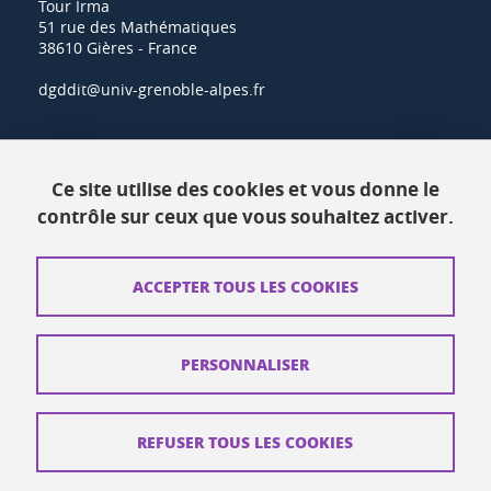
Tour Irma
51 rue des Mathématiques
38610 Gières - France
dgddit@univ-grenoble-alpes.fr
Actualités
Ce site utilise des cookies et vous donne le
Ressources
contrôle sur ceux que vous souhaitez activer.
Contacts
ACCEPTER TOUS LES COOKIES
Plans d'accès
Mentions légales
PERSONNALISER
Données personnelles
Crédits
REFUSER TOUS LES COOKIES
Plan du site web