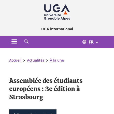
Gestion des cookies
UGA international
FR
Ouvrir le menu principal
Ouvrir le moteur de recherche
Vous êtes ici :
Accueil
Actualités
À la une
Assemblée des étudiants
européens : 3e édition à
Strasbourg