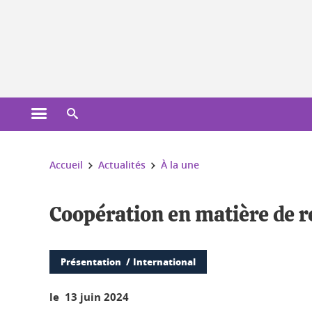
Gestion des cookies
Ouvrir le menu principal
Ouvrir le moteur de recherche
Vous êtes ici :
Accueil
Actualités
À la une
Coopération en matière de r
Présentation
International
le 13 juin 2024