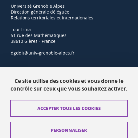
Université Grenoble Alpes
Direction générale déléguée
Relations territoriales et internationales
Tour Irma
51 rue des Mathématiques
38610 Gières - France
dgddit@univ-grenoble-alpes.fr
Actualités
Ce site utilise des cookies et vous donne le
Ressources
contrôle sur ceux que vous souhaitez activer.
Contacts
ACCEPTER TOUS LES COOKIES
Plans d'accès
Mentions légales
PERSONNALISER
Données personnelles