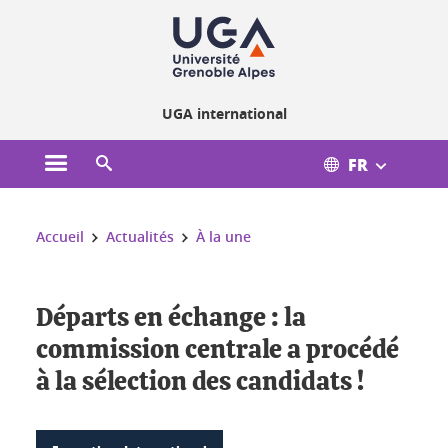
Gestion des cookies
UGA international
FR
Ouvrir le menu principal
Ouvrir le moteur de recherche
Vous êtes ici :
Accueil
Actualités
À la une
Départs en échange : la
commission centrale a procédé
à la sélection des candidats !