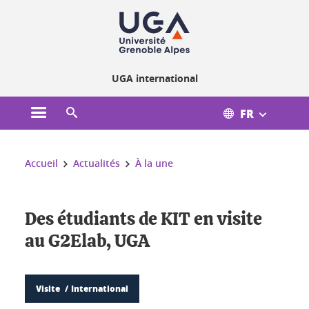
Gestion des cookies
UGA international
FR
Ouvrir le menu principal
Ouvrir le moteur de recherche
Vous êtes ici :
Accueil
Actualités
À la une
Des étudiants de KIT en visite
au G2Elab, UGA
Visite
International