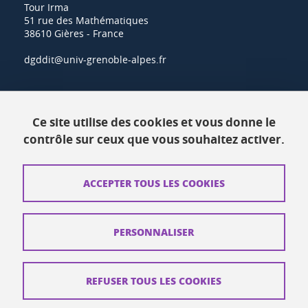
Tour Irma
51 rue des Mathématiques
38610 Gières - France
dgddit@univ-grenoble-alpes.fr
Actualités
Ce site utilise des cookies et vous donne le
Ressources
contrôle sur ceux que vous souhaitez activer.
Contacts
ACCEPTER TOUS LES COOKIES
Plans d'accès
Mentions légales
PERSONNALISER
Données personnelles
Crédits
REFUSER TOUS LES COOKIES
Plan du site web