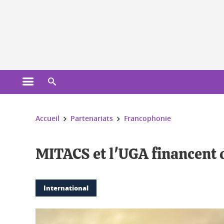
Gestion des cookies
Ouvrir le menu principal
Ouvrir le moteur de recherche
Vous êtes ici :
Accueil
Partenariats
Francophonie
MITACS et l'UGA financent d
International