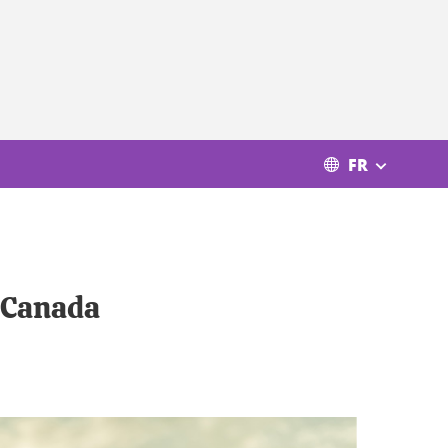
FR
e Canada