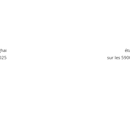
ghai
ét
025
sur les 59