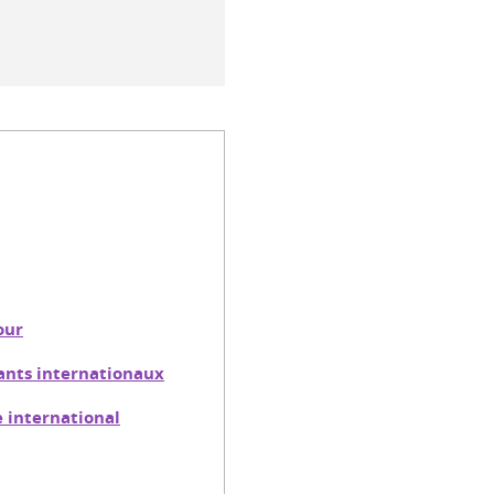
our
iants internationaux
e international