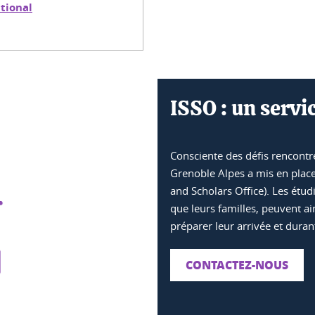
ational
ISSO : un servi
Consciente des défis rencontré
Grenoble Alpes a mis en place 
and Scholars Office). Les étud
que leurs familles, peuvent ai
préparer leur arrivée et durant
CONTACTEZ-NOUS