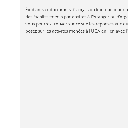
Étudiants et doctorants, français ou internationaux
des établissements partenaires à l’étranger ou d'orga
vous pourrez trouver sur ce site les réponses aux 
posez sur les activités menées à l'UGA en lien avec l'
Rentrée 2026 - Evénements
d'intégration des étudiant
L'Université Grenoble Alpes propose à ses
un programme de rentrée riche et varié. B
Lire la suite