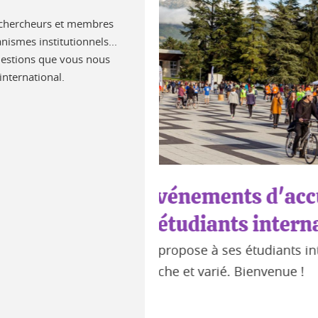
, chercheurs et membres
nismes institutionnels...
questions que vous nous
international.
 d'accueil et
Fermeture estiva
s internationaux
universitaires
 étudiants internationaux
Du 24 juillet au 19 août, p
ienvenue !
parmi lesquels ISSO, Colibr
Lire la suite