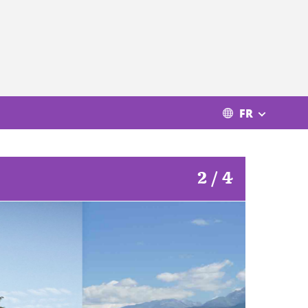
FR
2 / 4