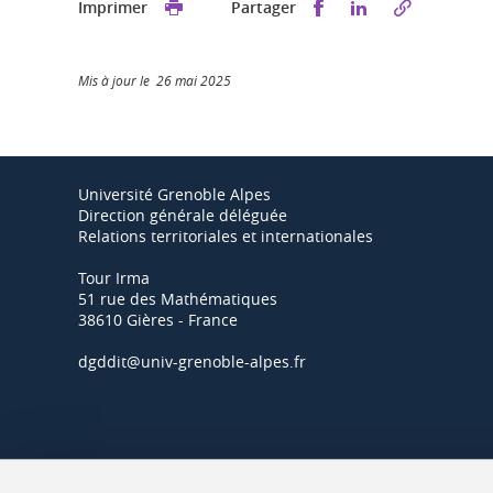
Partager sur Faceb
Partager sur L
Imprimer
Partager
Mis à jour le 26 mai 2025
Université Grenoble Alpes
Direction générale déléguée
Relations territoriales et internationales
Tour Irma
51 rue des Mathématiques
38610 Gières - France
dgddit@univ-grenoble-alpes.fr