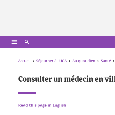
Gestion des cookies
Ouvrir le menu principal
Ouvrir le moteur de recherche
Vous êtes ici :
Accueil
Séjourner à l'UGA
Au quotidien
Santé
Consulter un médecin en vil
Read this page in English