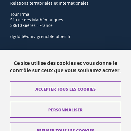
Relations territoriales et internationales
Tour Irma
51 rue des Mathématiques
38610 Gières - France
dgddit@univ-grenoble-alpes.fr
Actualités
Ce site utilise des cookies et vous donne le
Ressources
contrôle sur ceux que vous souhaitez activer.
Contacts
ACCEPTER TOUS LES COOKIES
Plans d'accès
Mentions légales
PERSONNALISER
Données personnelles
Crédits
REFUSER TOUS LES COOKIES