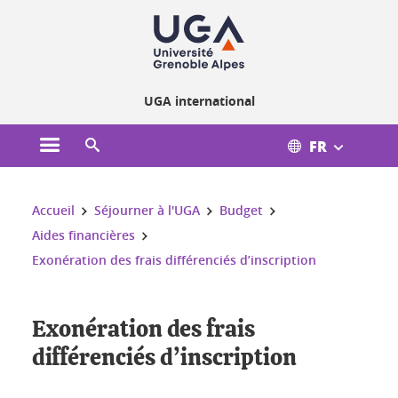
Gestion des cookies
UGA international
FR
Ouvrir le menu principal
Ouvrir le moteur de recherche
Vous êtes ici :
Accueil
Séjourner à l'UGA
Budget
Aides financières
Exonération des frais différenciés d’inscription
Exonération des frais
différenciés d’inscription