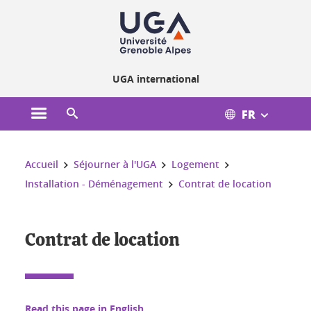
Gestion des cookies
UGA international
FR
Ouvrir le menu principal
Ouvrir le moteur de recherche
Vous êtes ici :
Accueil
Séjourner à l'UGA
Logement
Installation - Déménagement
Contrat de location
Contrat de location
Read this page in English