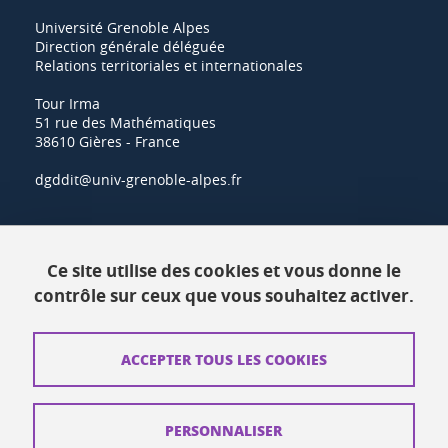
Université Grenoble Alpes
Direction générale déléguée
Relations territoriales et internationales
Tour Irma
51 rue des Mathématiques
38610 Gières - France
dgddit@univ-grenoble-alpes.fr
Actualités
Ce site utilise des cookies et vous donne le
Ressources
contrôle sur ceux que vous souhaitez activer.
Contacts
ACCEPTER TOUS LES COOKIES
Plans d'accès
Mentions légales
PERSONNALISER