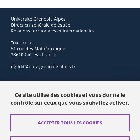
Université Grenoble Alpes
Direction générale déléguée
Relations territoriales et internationales
Tour Irma
51 rue des Mathématiques
38610 Gières - France
dgddit@univ-grenoble-alpes.fr
Actualités
Ce site utilise des cookies et vous donne le
Ressources
contrôle sur ceux que vous souhaitez activer.
Contacts
ACCEPTER TOUS LES COOKIES
Plans d'accès
Mentions légales