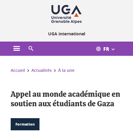
Gestion des cookies
UGA international
FR
Ouvrir le menu principal
Ouvrir le moteur de recherche
Vous êtes ici :
Accueil
Actualités
À la une
Appel au monde académique en
soutien aux étudiants de Gaza
Formation