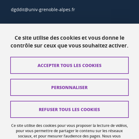
dgddit@univ-grenoble-alpes.fr
Actualités
Ce site utilise des cookies et vous donne le
Ressources
contrôle sur ceux que vous souhaitez activer.
Contacts
ACCEPTER TOUS LES COOKIES
Plans d'accès
Mentions légales
PERSONNALISER
Données personnelles
Crédits
REFUSER TOUS LES COOKIES
Plan du site web
Ce site utilise des cookies pour vous proposer la lecture de vidéos,
Gestion des cookies
pour vous permettre de partager le contenu sur les réseaux
sociaux, et pour mesurer l’audience des pages. Nous vous