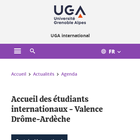
Gestion des cookies
UGA international
FR
Ouvrir le menu principal
Ouvrir le moteur de recherche
Vous êtes ici :
Accueil
Actualités
Agenda
Accueil des étudiants
internationaux - Valence
Drôme-Ardèche