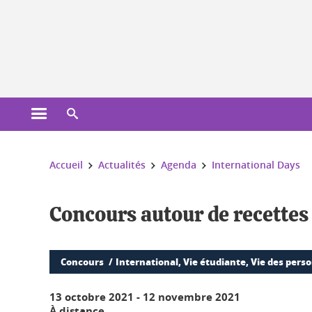
Gestion des cookies
Ouvrir le menu principal
Ouvrir le moteur de recherche
Vous êtes ici :
Accueil
Actualités
Agenda
International Days
Concours autour de recettes
Concours
International, Vie étudiante, Vie des pers
13 octobre 2021
-
12 novembre 2021
À distance