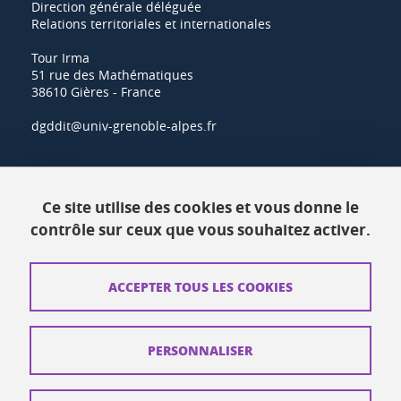
Direction générale déléguée
Relations territoriales et internationales
Tour Irma
51 rue des Mathématiques
38610 Gières - France
dgddit@univ-grenoble-alpes.fr
Actualités
Ce site utilise des cookies et vous donne le
Ressources
contrôle sur ceux que vous souhaitez activer.
Contacts
ACCEPTER TOUS LES COOKIES
Plans d'accès
Mentions légales
PERSONNALISER
Données personnelles