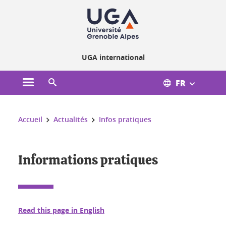
Gestion des cookies
UGA international
FR
Ouvrir le menu principal
Ouvrir le moteur de recherche
Vous êtes ici :
Accueil
Actualités
Infos pratiques
Informations pratiques
Read this page in English