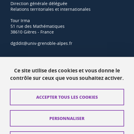
Direction générale déléguée
Relations territoriales et internationales
Tour Irma
51 rue des Mathématiques
38610 Gières - France
dgddit@univ-grenoble-alpes.fr
Actualités
Ce site utilise des cookies et vous donne le
Ressources
contrôle sur ceux que vous souhaitez activer.
Contacts
ACCEPTER TOUS LES COOKIES
Plans d'accès
Mentions légales
PERSONNALISER
Données personnelles