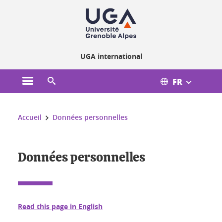
Gestion des cookies
UGA international
FR
Ouvrir le menu principal
Ouvrir le moteur de recherche
Vous êtes ici :
Accueil
Données personnelles
Données personnelles
Read this page in English