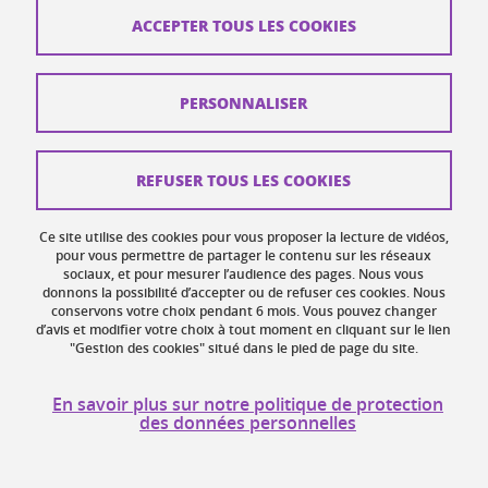
ACCEPTER TOUS LES COOKIES
Plans d'accès
Mentions légales
PERSONNALISER
Données personnelles
Crédits
REFUSER TOUS LES COOKIES
Plan du site web
Ce site utilise des cookies pour vous proposer la lecture de vidéos,
Gestion des cookies
pour vous permettre de partager le contenu sur les réseaux
sociaux, et pour mesurer l’audience des pages. Nous vous
donnons la possibilité d’accepter ou de refuser ces cookies. Nous
Accessibilité : non conforme
conservons votre choix pendant 6 mois. Vous pouvez changer
d’avis et modifier votre choix à tout moment en cliquant sur le lien
"Gestion des cookies" situé dans le pied de page du site.
En savoir plus sur notre politique de protection
des données personnelles