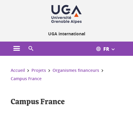
Gestion des cookies
UGA international
FR
Ouvrir le menu principal
Ouvrir le moteur de recherche
Vous êtes ici :
Accueil
Projets
Organismes financeurs
Campus France
Campus France