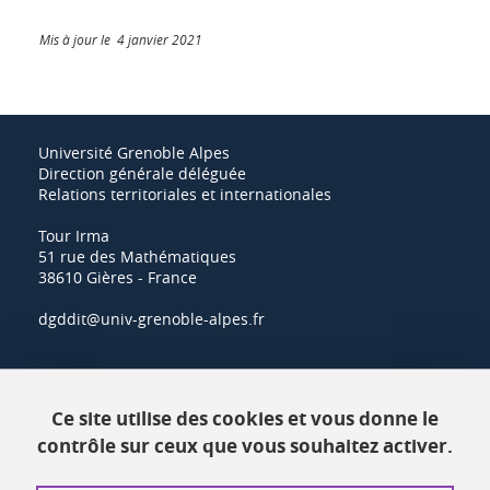
Mis à jour le 4 janvier 2021
Université Grenoble Alpes
Direction générale déléguée
Relations territoriales et internationales
Tour Irma
51 rue des Mathématiques
38610 Gières - France
dgddit@univ-grenoble-alpes.fr
Actualités
Ce site utilise des cookies et vous donne le
Ressources
contrôle sur ceux que vous souhaitez activer.
Contacts