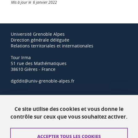
Mis à jour le 6 janvier 2022
Université Grenoble Alpes
Direction générale déléguée
Relations territoriales et internationales
Tour Irma
51 rue des Mathématiques
38610 Gières - France
dgddit@univ-grenoble-alpes.fr
Actualités
Ce site utilise des cookies et vous donne le
Ressources
contrôle sur ceux que vous souhaitez activer.
Contacts
ACCEPTER TOUS LES COOKIES