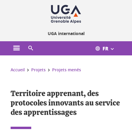
Gestion des cookies
UGA international
FR
Ouvrir le menu principal
Ouvrir le moteur de recherche
Vous êtes ici :
Accueil
Projets
Projets menés
Territoire apprenant, des
protocoles innovants au service
des apprentissages