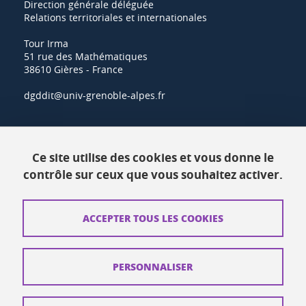
Direction générale déléguée
Relations territoriales et internationales
Tour Irma
51 rue des Mathématiques
38610 Gières - France
dgddit@univ-grenoble-alpes.fr
Actualités
Ce site utilise des cookies et vous donne le
Ressources
contrôle sur ceux que vous souhaitez activer.
Contacts
ACCEPTER TOUS LES COOKIES
Plans d'accès
Mentions légales
PERSONNALISER
Données personnelles