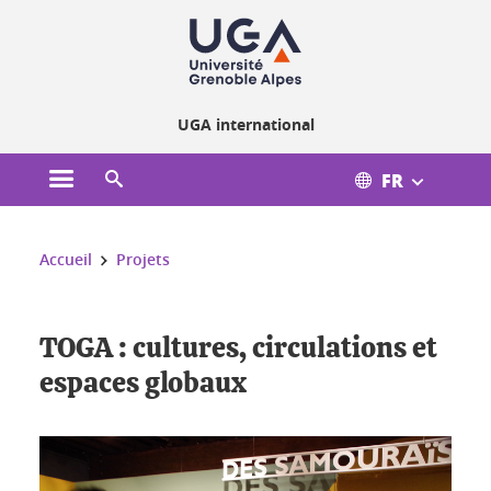
Gestion des cookies
UGA international
FR
Ouvrir le menu principal
Ouvrir le moteur de recherche
Vous êtes ici :
Accueil
Projets
TOGA : cultures, circulations et
espaces globaux