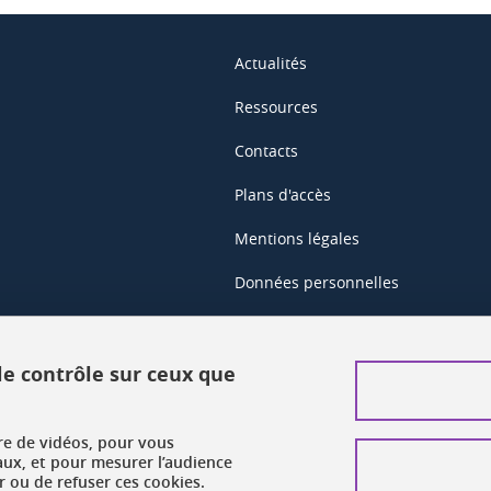
Actualités
Ressources
Contacts
Plans d'accès
Mentions légales
Données personnelles
Crédits
Plan du site web
 le contrôle sur ceux que
Gestion des cookies
ure de vidéos, pour vous
Accessibilité : non conforme
aux, et pour mesurer l’audience
 ou de refuser ces cookies.