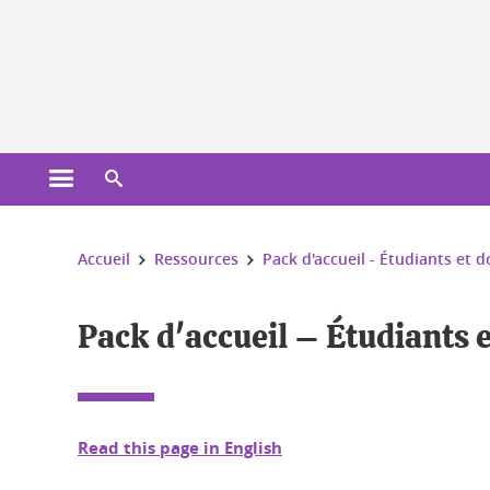
Gestion des cookies
Ouvrir le menu principal
Ouvrir le moteur de recherche
Vous êtes ici :
Accueil
Ressources
Pack d'accueil - Étudiants et 
Pack d'accueil – Étudiants 
Read this page in English