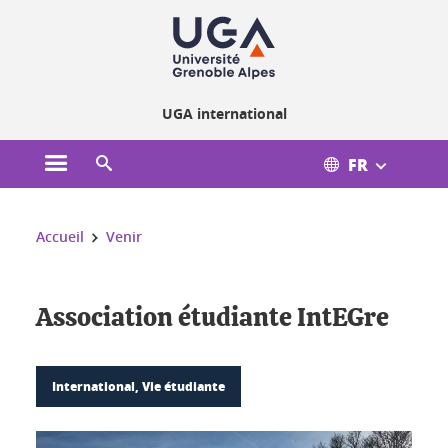
Gestion des cookies
UGA international
FR
Ouvrir le menu principal
Ouvrir le moteur de recherche
Vous êtes ici :
Accueil
Venir
Association étudiante IntEGre
International, Vie étudiante