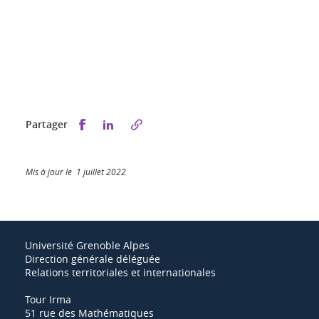
Partager sur Facebook
Partager sur LinkedIn
Partager
Mis à jour le 1 juillet 2022
Université Grenoble Alpes
Direction générale déléguée
Relations territoriales et internationales
Tour Irma
51 rue des Mathématiques