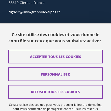
38610 Gières - France
dgddit@univ-grenoble-alpes.fr
Actualités
Ce site utilise des cookies et vous donne le
Ressources
contrôle sur ceux que vous souhaitez activer.
Contacts
ACCEPTER TOUS LES COOKIES
Plans d'accès
Mentions légales
PERSONNALISER
Données personnelles
Crédits
REFUSER TOUS LES COOKIES
Plan du site web
Ce site utilise des cookies pour vous proposer la lecture de vidéos,
Gestion des cookies
pour vous permettre de partager le contenu sur les réseaux