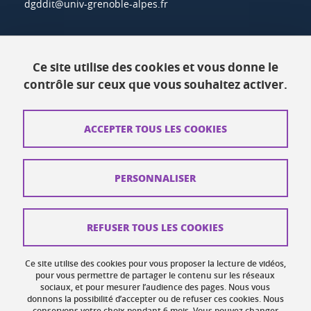
dgddit@univ-grenoble-alpes.fr
Actualités
Ce site utilise des cookies et vous donne le
Ressources
contrôle sur ceux que vous souhaitez activer.
Contacts
ACCEPTER TOUS LES COOKIES
Plans d'accès
Mentions légales
PERSONNALISER
Données personnelles
Crédits
REFUSER TOUS LES COOKIES
Plan du site web
Ce site utilise des cookies pour vous proposer la lecture de vidéos,
Gestion des cookies
pour vous permettre de partager le contenu sur les réseaux
sociaux, et pour mesurer l’audience des pages. Nous vous
donnons la possibilité d’accepter ou de refuser ces cookies. Nous
Accessibilité : non conforme
conservons votre choix pendant 6 mois. Vous pouvez changer