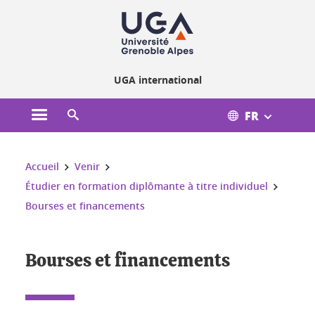
Gestion des cookies
UGA international
FR
Ouvrir le menu principal
Ouvrir le moteur de recherche
Vous êtes ici :
Accueil
Venir
Étudier en formation diplômante à titre individuel
Bourses et financements
Bourses et financements