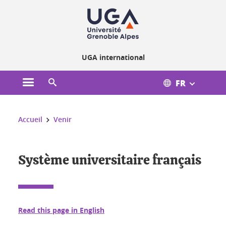
Gestion des cookies
UGA international
FR
Ouvrir le menu principal
Ouvrir le moteur de recherche
Vous êtes ici :
Accueil
Venir
Système universitaire français
Read this page in English