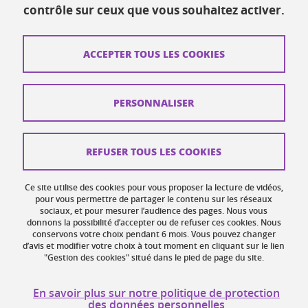
Ressources
contrôle sur ceux que vous souhaitez activer.
Contacts
ACCEPTER TOUS LES COOKIES
Plans d'accès
Mentions légales
PERSONNALISER
Données personnelles
Crédits
REFUSER TOUS LES COOKIES
Plan du site web
Ce site utilise des cookies pour vous proposer la lecture de vidéos,
Gestion des cookies
pour vous permettre de partager le contenu sur les réseaux
sociaux, et pour mesurer l’audience des pages. Nous vous
donnons la possibilité d’accepter ou de refuser ces cookies. Nous
Accessibilité : non conforme
conservons votre choix pendant 6 mois. Vous pouvez changer
d’avis et modifier votre choix à tout moment en cliquant sur le lien
"Gestion des cookies" situé dans le pied de page du site.
En savoir plus sur notre politique de protection
des données personnelles