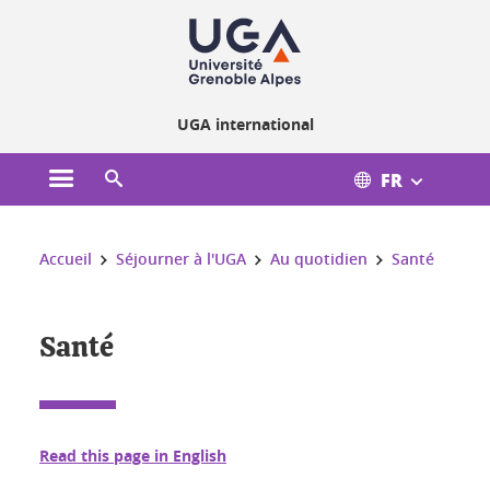
Gestion des cookies
UGA international
FR
Ouvrir le menu principal
Ouvrir le moteur de recherche
Vous êtes ici :
Accueil
Séjourner à l'UGA
Au quotidien
Santé
Santé
Read this page in English