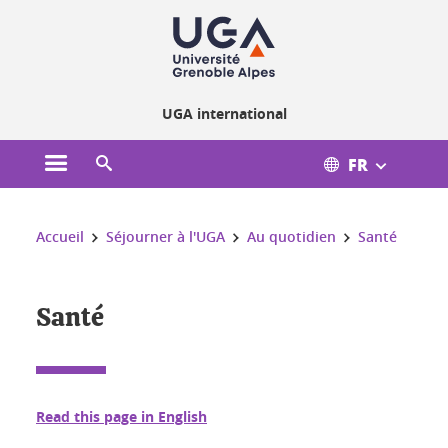
Gestion des cookies
UGA international
FR
Ouvrir le menu principal
Ouvrir le moteur de recherche
Vous êtes ici :
Accueil
Séjourner à l'UGA
Au quotidien
Santé
Santé
Read this page in English