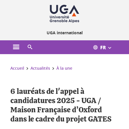
Gestion des cookies
UGA international
FR
Ouvrir le menu principal
Ouvrir le moteur de recherche
Vous êtes ici :
Accueil
Actualités
À la une
6 lauréats de l'appel à
candidatures 2025 - UGA /
Maison Française d’Oxford
dans le cadre du projet GATES