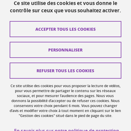
Ce site utilise des cookies et vous donne le
Ressources
contrôle sur ceux que vous souhaitez activer.
Contacts
ACCEPTER TOUS LES COOKIES
Plans d'accès
Mentions légales
PERSONNALISER
Données personnelles
Crédits
REFUSER TOUS LES COOKIES
Plan du site web
Ce site utilise des cookies pour vous proposer la lecture de vidéos,
Gestion des cookies
pour vous permettre de partager le contenu sur les réseaux
sociaux, et pour mesurer l’audience des pages. Nous vous
donnons la possibilité d’accepter ou de refuser ces cookies. Nous
Accessibilité : non conforme
conservons votre choix pendant 6 mois. Vous pouvez changer
d’avis et modifier votre choix à tout moment en cliquant sur le lien
"Gestion des cookies" situé dans le pied de page du site.
En savoir plus sur notre politique de protection