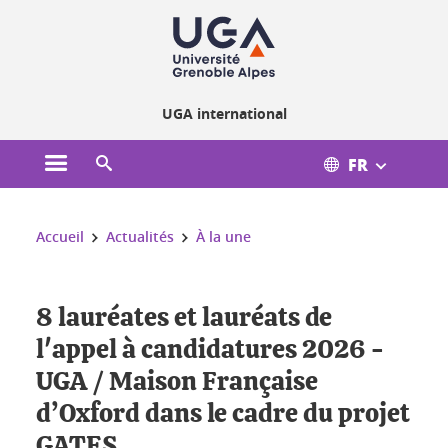
Gestion des cookies
UGA international
FR
Ouvrir le menu principal
Ouvrir le moteur de recherche
Vous êtes ici :
Accueil
Actualités
À la une
8 lauréates et lauréats de
l'appel à candidatures 2026 -
UGA / Maison Française
d’Oxford dans le cadre du projet
GATES