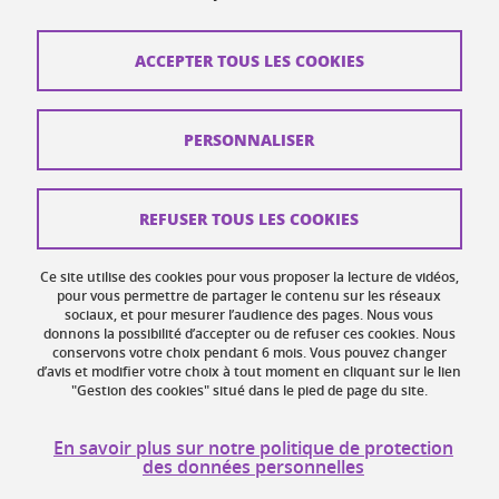
Contacts
ACCEPTER TOUS LES COOKIES
Plans d'accès
Mentions légales
PERSONNALISER
Données personnelles
Crédits
REFUSER TOUS LES COOKIES
Plan du site web
Ce site utilise des cookies pour vous proposer la lecture de vidéos,
Gestion des cookies
pour vous permettre de partager le contenu sur les réseaux
sociaux, et pour mesurer l’audience des pages. Nous vous
donnons la possibilité d’accepter ou de refuser ces cookies. Nous
Accessibilité : non conforme
conservons votre choix pendant 6 mois. Vous pouvez changer
d’avis et modifier votre choix à tout moment en cliquant sur le lien
"Gestion des cookies" situé dans le pied de page du site.
En savoir plus sur notre politique de protection
des données personnelles