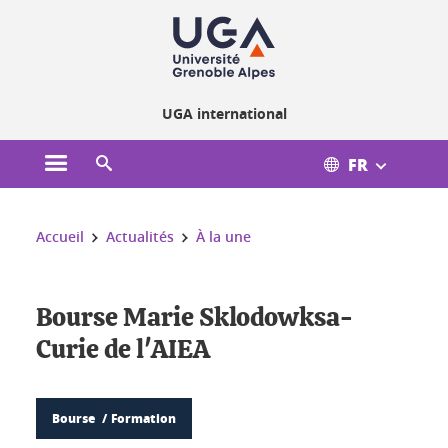
Gestion des cookies
UGA international
FR
Ouvrir le menu principal
Ouvrir le moteur de recherche
Vous êtes ici :
Accueil
Actualités
À la une
Bourse Marie Sklodowksa-
Curie de l'AIEA
Bourse
Formation