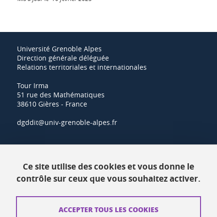
Université Grenoble Alpes
Direction générale déléguée
Relations territoriales et internationales
Tour Irma
51 rue des Mathématiques
38610 Gières - France
dgddit@univ-grenoble-alpes.fr
Actualités
Ce site utilise des cookies et vous donne le
Ressources
contrôle sur ceux que vous souhaitez activer.
Contacts
ACCEPTER TOUS LES COOKIES
Plans d'accès