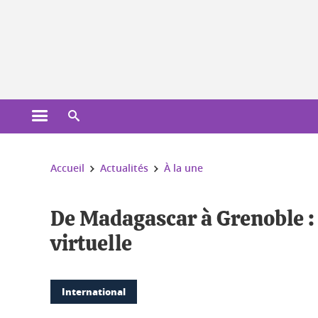
Gestion des cookies
Ouvrir le menu principal
Ouvrir le moteur de recherche
Vous êtes ici :
Accueil
Actualités
À la une
De Madagascar à Grenoble : 
virtuelle
International