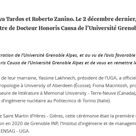
va Tardos et Roberto Zanino. Le 2 décembre dernier
titre de Docteur Honoris Causa de l’Université Greno
tion de l’Université Grenoble Alpes, et au vu de l’avis favorable
oris Causa de l’Université Grenoble Alpes et de vous en remettre l
 de leur marraine, Yassine Lakhnech, président de l’UGA, a offici
ropologie à University of Aberdeen (Écosse), Fiona Macintosh, pro
sseure de littérature à Memorial University - Terre-Neuve (Canada)
d’ingénierie nucléaire au Politecnico di Torino (Italie).
 Saint Martin d’Hères - Gières, cette cérémonie était la premièr
ion en 2020 de Grenoble INP, l’Institut d'ingénierie et de manage
le ENSAG - UGA.