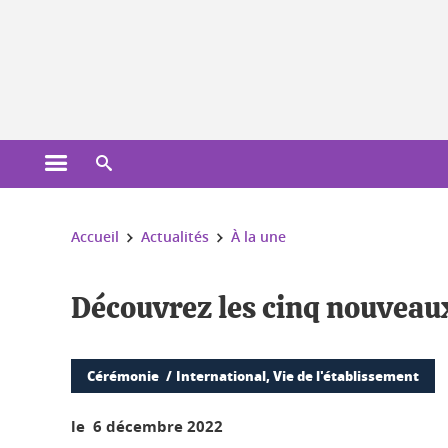
Gestion des cookies
Ouvrir le menu principal
Ouvrir le moteur de recherche
Vous êtes ici :
Accueil
Actualités
À la une
Découvrez les cinq nouveau
Cérémonie
International, Vie de l'établissement
le 6 décembre 2022