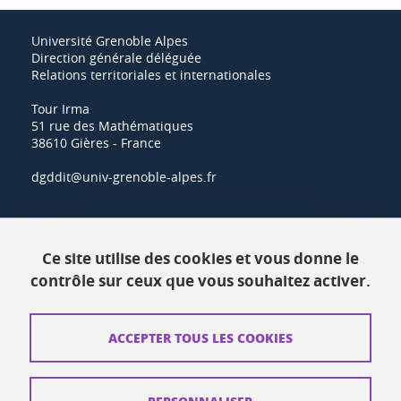
Université Grenoble Alpes
Direction générale déléguée
Relations territoriales et internationales
Tour Irma
51 rue des Mathématiques
38610 Gières - France
dgddit@univ-grenoble-alpes.fr
Actualités
Ce site utilise des cookies et vous donne le
Ressources
contrôle sur ceux que vous souhaitez activer.
Contacts
ACCEPTER TOUS LES COOKIES
Plans d'accès
Mentions légales