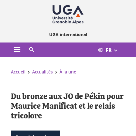
Gestion des cookies
UGA international
FR
Ouvrir le menu principal
Ouvrir le moteur de recherche
Vous êtes ici :
Accueil
Actualités
À la une
Du bronze aux JO de Pékin pour
Maurice Manificat et le relais
tricolore