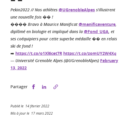
Pekin2022 // Nos athlètes
@UGrenobleAlpes
s'illustrent
une nouvelle fois �� !
���� Bravo à Maurice Manificat
@manificaventure
,
diplômé en biologie et impliqué dans la
@Fond_UGA
, et
ses coéquipiers pour cette superbe médaille �� en relais
ski de fond !
➡️
https://t.co/o1Xl6cet7R
https://t.co/zomUY2W4Xq
— Université Grenoble Alpes (@UGrenobleAlpes)
February
13, 2022
Partager sur Facebook
Partager sur LinkedIn
Partager
Publié le 14 février 2022
Mis à jour le 17 mars 2022