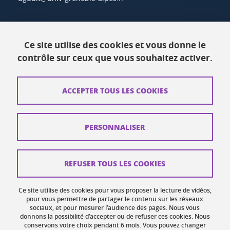
Actualités
Ce site utilise des cookies et vous donne le
Ressources
contrôle sur ceux que vous souhaitez activer.
Contacts
ACCEPTER TOUS LES COOKIES
Plans d'accès
Mentions légales
PERSONNALISER
Données personnelles
Crédits
REFUSER TOUS LES COOKIES
Plan du site web
Ce site utilise des cookies pour vous proposer la lecture de vidéos,
Gestion des cookies
pour vous permettre de partager le contenu sur les réseaux
sociaux, et pour mesurer l’audience des pages. Nous vous
donnons la possibilité d’accepter ou de refuser ces cookies. Nous
Accessibilité : non conforme
conservons votre choix pendant 6 mois. Vous pouvez changer