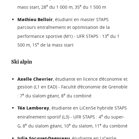
e
e
mass start, 28
du 1 000 m, 35
du 1 500 m
Mathieu Belloir
, étudiant en master STAPS
parcours entraînement et optimisation de la
e
performance sportive (M1) - UFR STAPS : 13
du 1
e
500 m, 15
de la mass start
Ski alpin
Axelle Chevrier
, étudiante en licence d’économie et
gestion (L1 en EAD) - Faculté d’économie de Grenoble
e
e
: 7
du slalom géant, 8
du combiné
Téa Lamboray
, étudiante en LiCenSe hybride STAPS
e
entraînement sportif (L3) - UFR STAPS : 4
du super-
e
e
e
G, 8
du slalom géant, 10
du slalom, 11
du combiné
Julia Socquet-Dagoreau
, étudiante en LiCenSe