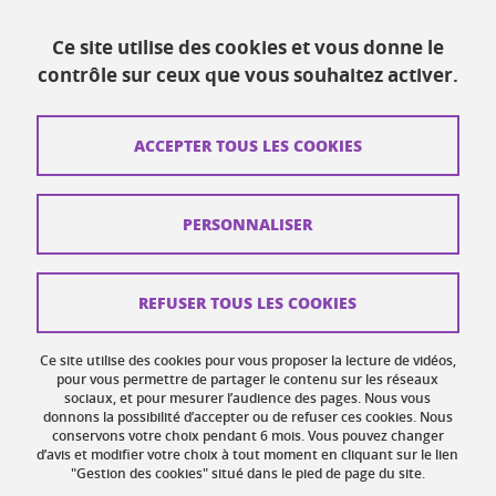
Actualités
Ce site utilise des cookies et vous donne le
Ressources
contrôle sur ceux que vous souhaitez activer.
Contacts
ACCEPTER TOUS LES COOKIES
Plans d'accès
Mentions légales
PERSONNALISER
Données personnelles
Crédits
REFUSER TOUS LES COOKIES
Plan du site web
Ce site utilise des cookies pour vous proposer la lecture de vidéos,
Gestion des cookies
pour vous permettre de partager le contenu sur les réseaux
sociaux, et pour mesurer l’audience des pages. Nous vous
donnons la possibilité d’accepter ou de refuser ces cookies. Nous
Accessibilité : non conforme
conservons votre choix pendant 6 mois. Vous pouvez changer
d’avis et modifier votre choix à tout moment en cliquant sur le lien
"Gestion des cookies" situé dans le pied de page du site.