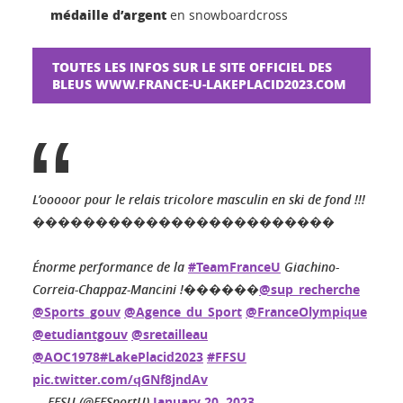
médaille d’argent
en snowboardcross
TOUTES LES INFOS SUR LE SITE OFFICIEL DES
BLEUS WWW.FRANCE-U-LAKEPLACID2023.COM
L’ooooor pour le relais tricolore masculin en ski de fond !!!
������������������������
Énorme performance de la
#TeamFranceU
Giachino-
Correia-Chappaz-Mancini !������
@sup_recherche
@Sports_gouv
@Agence_du_Sport
@FranceOlympique
@etudiantgouv
@sretailleau
@AOC1978
#LakePlacid2023
#FFSU
pic.twitter.com/qGNf8jndAv
— FFSU (@FFSportU)
January 20, 2023