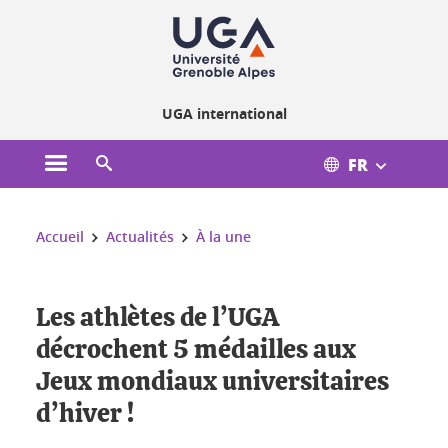
Gestion des cookies
UGA international
FR
Ouvrir le menu principal
Ouvrir le moteur de recherche
Vous êtes ici :
Accueil
Actualités
À la une
Les athlètes de l’UGA
décrochent 5 médailles aux
Jeux mondiaux universitaires
d’hiver !