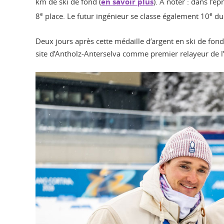
km de ski de fond (
en savoir plus
). A noter : dans l’
8
e
place. Le futur ingénieur se classe également 10
e
du 
Deux jours après cette médaille d’argent en ski de fond
site d’Antholz-Anterselva comme premier relayeur de l