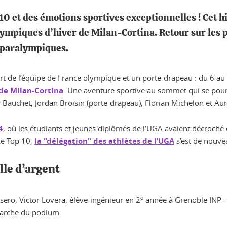
10 et des émotions sportives exceptionnelles ! Cet h
lympiques d’hiver de Milan-Cortina. Retour sur les 
x paralympiques.
art de l’équipe de France olympique et un porte-drapeau : du 6 au 
de Milan-Cortina
. Une aventure sportive au sommet qui se pour
auchet, Jordan Broisin (porte-drapeau), Florian Michelon et Auré
4
, où les étudiants et jeunes diplômés de l’UGA avaient décroché 
ize Top 10,
la "délégation" des athlètes de l’UGA
s’est de nouveau
lle d’argent
esero, Victor Lovera, élève-ingénieur en 2
e
année à Grenoble INP - 
marche du podium.