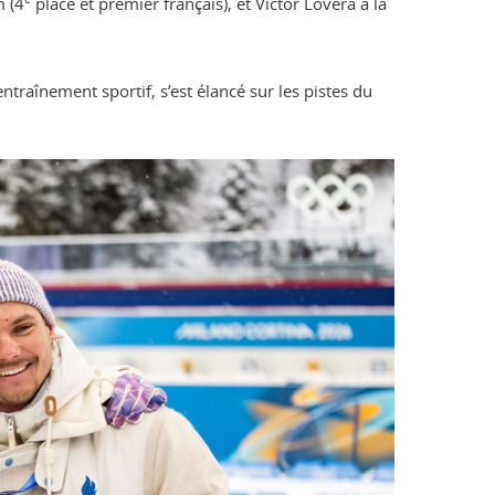
m (4
place et premier français), et Victor Lovera à la
traînement sportif, s’est élancé sur les pistes du