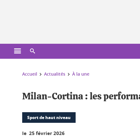
Gestion des cookies
Ouvrir le menu principal
Ouvrir le moteur de recherche
Vous êtes ici :
Accueil
Actualités
À la une
Milan-Cortina : les perform
Sport de haut niveau
le 25 février 2026