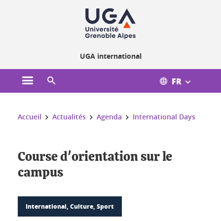
Gestion des cookies
UGA international
FR
Ouvrir le menu principal
Ouvrir le moteur de recherche
Vous êtes ici :
Accueil
Actualités
Agenda
International Days
Course d'orientation sur le
campus
International, Culture, Sport