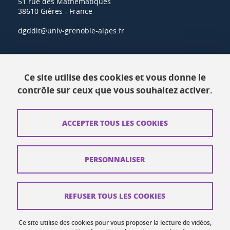
51 rue des Mathématiques
38610 Gières - France
dgddit@univ-grenoble-alpes.fr
Actualités
Ce site utilise des cookies et vous donne le
Ressources
contrôle sur ceux que vous souhaitez activer.
Contacts
ACCEPTER TOUS LES COOKIES
Plans d'accès
Mentions légales
PERSONNALISER
Données personnelles
Crédits
REFUSER TOUS LES COOKIES
Plan du site web
Ce site utilise des cookies pour vous proposer la lecture de vidéos,